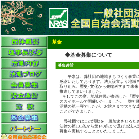
基金
◆
基金募集について
募集趣旨
平素は、弊社団の地域まちづくり事業
感謝いたしております。法人設立より地域
取り組み、歴史･文化から先端科学まで未来
推進してまいり
そしてこの度、地域住民が参画した
『歴
スカイホールで開催いたしました。 弊社団
活動の第一弾でしたが、お陰さまで大きな成
ことができました。
弊社団ではこの活動を一層加速させるため
法律の第
131
条から第
140
条まで及び当法人
募集を実施することといたしました。