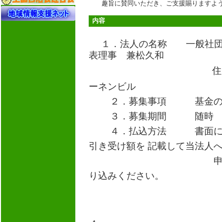
趣旨に賛同いただき、ご支援賜りますよう
内容
１．法人の名称 一般社団
表理事 兼松久和
住
ーネンビル
２．募集事項
基金の
３．募集期間 随時
４．払込方法 書面に氏名
引き受け額を
記載して当法人
申込みをした上
り込みください。
■普通預金 口