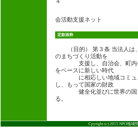
４
■口座名義 一
会活動支援ネット
定款抜粋
（目的） 第３条 当法人
のまちづくり活動を
支援し、自治会、町内会の
をベースに新しい時代
に相応しい地域コミュニテ
し、もって国家の財政
健全化並びに世界の国々の
る。
2015 NPO地域情報
Cpyright (c)